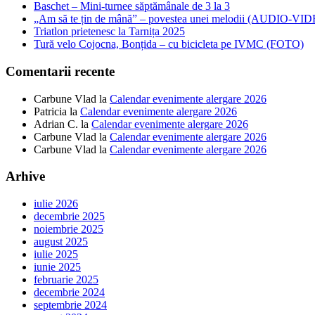
Baschet – Mini-turnee săptămânale de 3 la 3
„Am să te țin de mână” – povestea unei melodii (AUDIO-VI
Triatlon prietenesc la Tarnița 2025
Tură velo Cojocna, Bonțida – cu bicicleta pe IVMC (FOTO)
Comentarii recente
Carbune Vlad
la
Calendar evenimente alergare 2026
Patricia
la
Calendar evenimente alergare 2026
Adrian C.
la
Calendar evenimente alergare 2026
Carbune Vlad
la
Calendar evenimente alergare 2026
Carbune Vlad
la
Calendar evenimente alergare 2026
Arhive
iulie 2026
decembrie 2025
noiembrie 2025
august 2025
iulie 2025
iunie 2025
februarie 2025
decembrie 2024
septembrie 2024