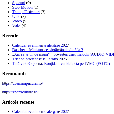
Sporturi
(9)
Stop-Motion
(1)
Tradiții/Obiceiuri
(3)
Utile
(8)
Video
(5)
Volei
(4)
Recente
Calendar evenimente alergare 2027
Baschet – Mini-turnee săptămânale de 3 la 3
„Am să te țin de mână” – povestea unei melodii (AUDIO-VI
Triatlon prietenesc la Tarnița 2025
Tură velo Cojocna, Bonțida – cu bicicleta pe IVMC (FOTO)
Recomand:
https://cosminapacurar.ro/
https://sportsculture.ro/
Articole recente
Calendar evenimente alergare 2027