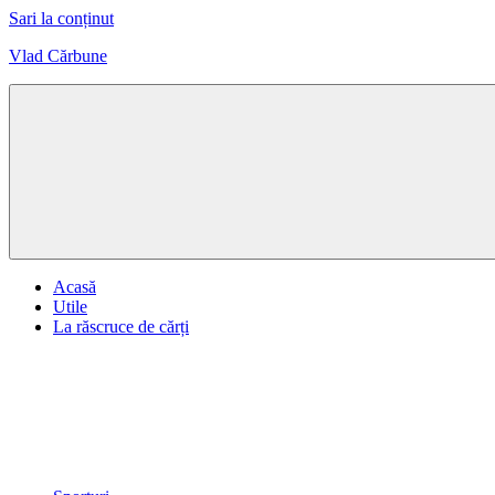
Sari la conținut
Vlad Cărbune
Design,
Sport,
Artă
Acasă
Utile
La răscruce de cărți