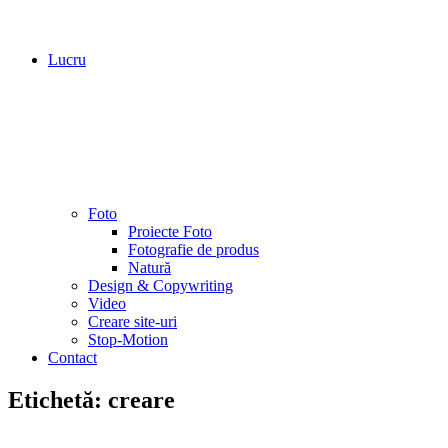
Lucru
Foto
Proiecte Foto
Fotografie de produs
Natură
Design & Copywriting
Video
Creare site-uri
Stop-Motion
Contact
Etichetă:
creare