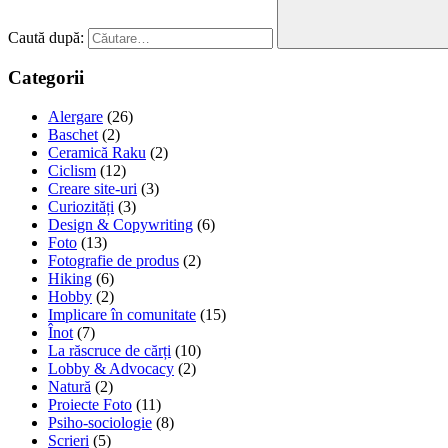
Caută după:
Categorii
Alergare
(26)
Baschet
(2)
Ceramică Raku
(2)
Ciclism
(12)
Creare site-uri
(3)
Curiozități
(3)
Design & Copywriting
(6)
Foto
(13)
Fotografie de produs
(2)
Hiking
(6)
Hobby
(2)
Implicare în comunitate
(15)
Înot
(7)
La răscruce de cărți
(10)
Lobby & Advocacy
(2)
Natură
(2)
Proiecte Foto
(11)
Psiho-sociologie
(8)
Scrieri
(5)