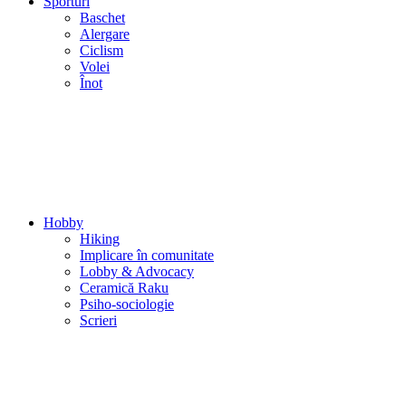
Sporturi
Baschet
Alergare
Ciclism
Volei
Înot
Hobby
Hiking
Implicare în comunitate
Lobby & Advocacy
Ceramică Raku
Psiho-sociologie
Scrieri