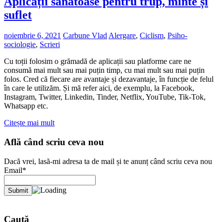
Aplicații sănătoase pentru trup, minte și
suflet
noiembrie 6, 2021
Carbune Vlad
Alergare
,
Ciclism
,
Psiho-
sociologie
,
Scrieri
Cu toții folosim o grămadă de aplicații sau platforme care ne
consumă mai mult sau mai puțin timp, cu mai mult sau mai puțin
folos. Cred că fiecare are avantaje și dezavantaje, în funcție de felul
în care le utilizăm. Și mă refer aici, de exemplu, la Facebook,
Instagram, Twitter, Linkedin, Tinder, Netflix, YouTube, Tik-Tok,
Whatsapp etc.
Citește mai mult
Află când scriu ceva nou
Dacă vrei, lasă-mi adresa ta de mail și te anunț când scriu ceva nou
Email*
Caută