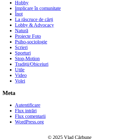
Hobby
Implicare în comunitate
Înot
La răscruce de cărți
Lobby & Advocacy
Natură
Proiecte Foto
Psiho-sociologie
Scrieri
Sporturi
Stop-Motion
Tradiții/Obiceiuri
Utile
Video
Volei
Meta
Autentificare
Flux intrări
Flux comentarii
WordPress.org
© 2025 Vlad Cărbune