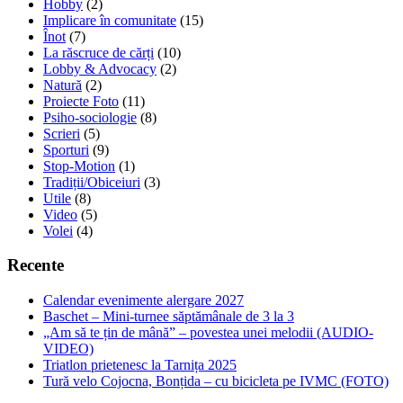
Hobby
(2)
Implicare în comunitate
(15)
Înot
(7)
La răscruce de cărți
(10)
Lobby & Advocacy
(2)
Natură
(2)
Proiecte Foto
(11)
Psiho-sociologie
(8)
Scrieri
(5)
Sporturi
(9)
Stop-Motion
(1)
Tradiții/Obiceiuri
(3)
Utile
(8)
Video
(5)
Volei
(4)
Recente
Calendar evenimente alergare 2027
Baschet – Mini-turnee săptămânale de 3 la 3
„Am să te țin de mână” – povestea unei melodii (AUDIO-
VIDEO)
Triatlon prietenesc la Tarnița 2025
Tură velo Cojocna, Bonțida – cu bicicleta pe IVMC (FOTO)