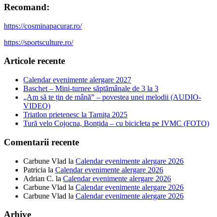
Recomand:
https://cosminapacurar.ro/
https://sportsculture.ro/
Articole recente
Calendar evenimente alergare 2027
Baschet – Mini-turnee săptămânale de 3 la 3
„Am să te țin de mână” – povestea unei melodii (AUDIO-
VIDEO)
Triatlon prietenesc la Tarnița 2025
Tură velo Cojocna, Bonțida – cu bicicleta pe IVMC (FOTO)
Comentarii recente
Carbune Vlad
la
Calendar evenimente alergare 2026
Patricia
la
Calendar evenimente alergare 2026
Adrian C.
la
Calendar evenimente alergare 2026
Carbune Vlad
la
Calendar evenimente alergare 2026
Carbune Vlad
la
Calendar evenimente alergare 2026
Arhive