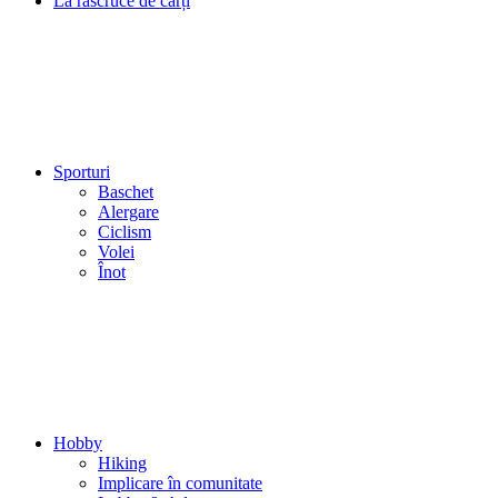
La răscruce de cărți
Sporturi
Baschet
Alergare
Ciclism
Volei
Înot
Hobby
Hiking
Implicare în comunitate