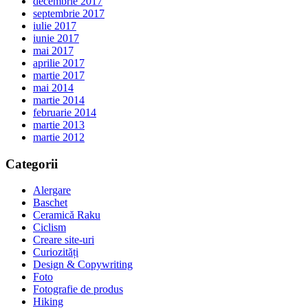
decembrie 2017
septembrie 2017
iulie 2017
iunie 2017
mai 2017
aprilie 2017
martie 2017
mai 2014
martie 2014
februarie 2014
martie 2013
martie 2012
Categorii
Alergare
Baschet
Ceramică Raku
Ciclism
Creare site-uri
Curiozități
Design & Copywriting
Foto
Fotografie de produs
Hiking