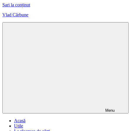
Sari la conținut
Vlad Cărbune
Design,
Sport,
Artă
Menu
Acasă
Utile