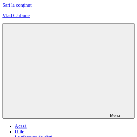
Sari la conținut
Vlad Cărbune
Design,
Sport,
Artă
Menu
Acasă
Utile