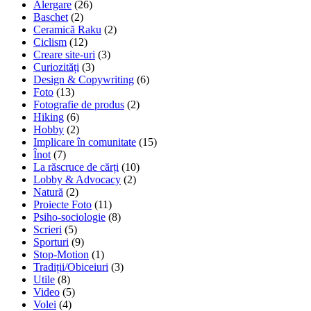
Alergare
(26)
Baschet
(2)
Ceramică Raku
(2)
Ciclism
(12)
Creare site-uri
(3)
Curiozități
(3)
Design & Copywriting
(6)
Foto
(13)
Fotografie de produs
(2)
Hiking
(6)
Hobby
(2)
Implicare în comunitate
(15)
Înot
(7)
La răscruce de cărți
(10)
Lobby & Advocacy
(2)
Natură
(2)
Proiecte Foto
(11)
Psiho-sociologie
(8)
Scrieri
(5)
Sporturi
(9)
Stop-Motion
(1)
Tradiții/Obiceiuri
(3)
Utile
(8)
Video
(5)
Volei
(4)