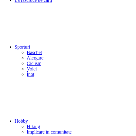
La răscruce de cărți
Sporturi
Baschet
Alergare
Ciclism
Volei
Înot
Hobby
Hiking
Implicare în comunitate