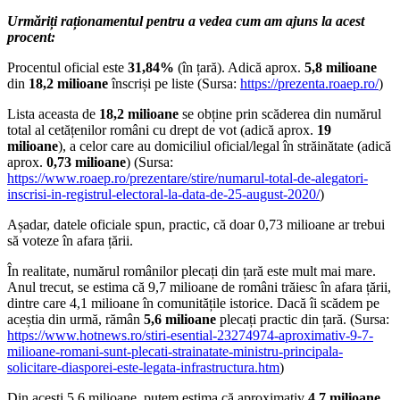
Urmăriți raționamentul pentru a vedea cum am ajuns la acest
procent:
Procentul oficial este
31,84%
(în țară). Adică aprox.
5,8 milioane
din
18,2 milioane
înscriși pe liste (Sursa:
https://prezenta.roaep.ro/
)
Lista aceasta de
18,2 milioane
se obține prin scăderea din numărul
total al cetățenilor români cu drept de vot (adică aprox.
19
milioane
), a celor care au domiciliul oficial/legal în străinătate (adică
aprox.
0,73 milioane
) (Sursa:
https://www.roaep.ro/prezentare/stire/numarul-total-de-alegatori-
inscrisi-in-registrul-electoral-la-data-de-25-august-2020/
)
Așadar, datele oficiale spun, practic, că doar 0,73 milioane ar trebui
să voteze în afara țării.
În realitate, numărul românilor plecați din țară este mult mai mare.
Anul trecut, se estima că 9,7 milioane de români trăiesc în afara țării,
dintre care 4,1 milioane în comunitățile istorice. Dacă îi scădem pe
aceștia din urmă, rămân
5,6 milioane
plecați practic din țară. (Sursa:
https://www.hotnews.ro/stiri-esential-23274974-aproximativ-9-7-
milioane-romani-sunt-plecati-strainatate-ministru-principala-
solicitare-diasporei-este-legata-infrastructura.htm
)
Din acești 5,6 milioane, putem estima că aproximativ
4,7 milioane