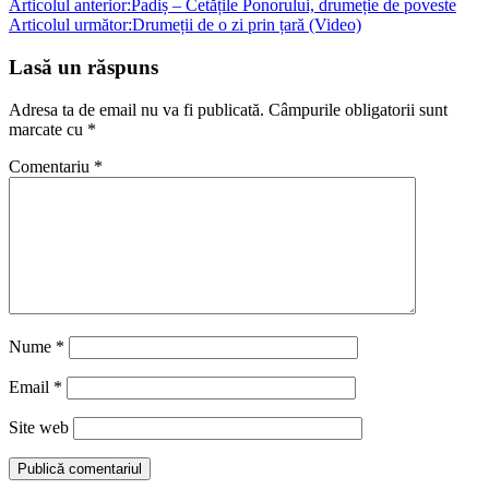
Articolul anterior:
Padiș – Cetățile Ponorului, drumeție de poveste
vot
Articolul următor:
Drumeții de o zi prin țară (Video)
Lasă un răspuns
Adresa ta de email nu va fi publicată.
Câmpurile obligatorii sunt
marcate cu
*
Comentariu
*
Nume
*
Email
*
Site web