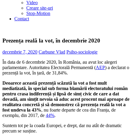
Video
Creare site-uri
Stop-Motion
Contact
Prezența reală la vot, în decembrie 2020
decembrie 7, 2020
Carbune Vlad
Psiho-sociologie
În data de 6 decembrie 2020, în România, au avut loc alegeri
parlamentare. Autoritatea Electorală Permanentă (
AEP
) a declarat o
prezență la vot, în țară, de 31,84%.
Deoarece această prezență scăzută la vot a fost mult
mediatizată, în special sub forma blamării electoratului român
pentru crasa indiferență și lipsă de simț civic de care a dat
dovadă, am simțit nevoia să aduc acest procent mai aproape de
realitatea concretă și să demonstrez că prezența reală la vot a
fost undeva la 43%
, nu foarte departe de cea din Franța, de
exemplu, din 2017, de
44%
.
Suntem tot pe la coada Europei, e drept, dar nu atât de dramatic
precum se susține.