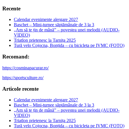
Recente
Calendar evenimente alergare 2027
Baschet – Mini-turnee săptămânale de 3 la 3
„Am să te țin de mână” – povestea unei melodii (AUDIO-
VIDEO)
Triatlon prietenesc la Tarnița 2025
Tură velo Cojocna, Bonțida – cu bicicleta pe IVMC (FOTO)
Recomand:
https://cosminapacurar.ro/
https://sportsculture.ro/
Articole recente
Calendar evenimente alergare 2027
Baschet – Mini-turnee săptămânale de 3 la 3
„Am să te țin de mână” – povestea unei melodii (AUDIO-
VIDEO)
Triatlon prietenesc la Tarnița 2025
Tură velo Cojocna, Bonțida – cu bicicleta pe IVMC (FOTO)