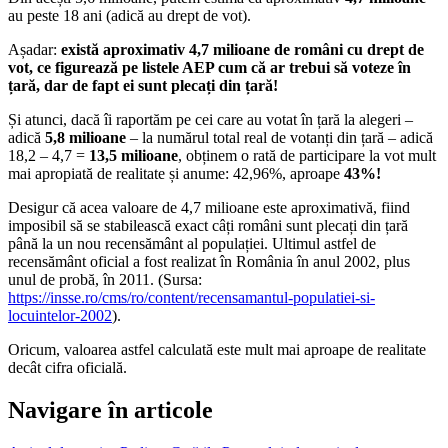
au peste 18 ani (adică au drept de vot).
Așadar:
există aproximativ 4,7 milioane de români cu drept de
vot, ce figurează pe listele AEP cum că ar trebui să voteze în
țară, dar de fapt ei sunt plecați din țară!
Și atunci, dacă îi raportăm pe cei care au votat în țară la alegeri –
adică
5,8 milioane
– la numărul total real de votanți din țară – adică
18,2 – 4,7 =
13,5 milioane
, obținem o rată de participare la vot mult
mai apropiată de realitate și anume: 42,96%, aproape
43%!
Desigur că acea valoare de 4,7 milioane este aproximativă, fiind
imposibil să se stabilească exact câți români sunt plecați din țară
până la un nou recensământ al populației. Ultimul astfel de
recensământ oficial a fost realizat în România în anul 2002, plus
unul de probă, în 2011. (Sursa:
https://insse.ro/cms/ro/content/recensamantul-populatiei-si-
locuintelor-2002
).
Oricum, valoarea astfel calculată este mult mai aproape de realitate
decât cifra oficială.
alegeri
Navigare în articole
parlamentare
prezență
la