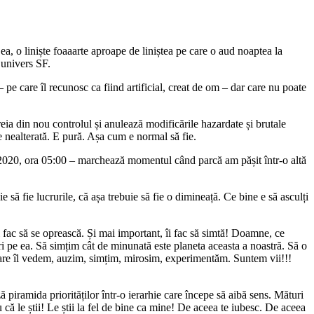
turii într-un oraș gălăgios nu e cu nimic diferită de transcederea EU-
arte și viața e viață! Dacă citești asta, înseamnă că ești vie/viu.
rea s-a produs. E ireversibilă. Ce bine!
ivește. 🙂