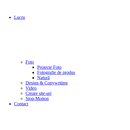
Lucru
Foto
Proiecte Foto
Fotografie de produs
Natură
Design & Copywriting
Video
Creare site-uri
Stop-Motion
Contact
Când pandemia te transportă în alt Univers