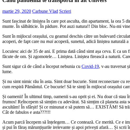
Ce bine că s-a întâmplat totul. Ce bine că a ne regăsi propria congruen
rilor noastre, printr-un MIRACOL, într-un alt timp și spațiu. Exact ca î
Dumnezeule, ce vremuri trăim!… Dacă nu ești hiper-entuziasmat/ă înseamn
BUCURĂ-TE!!!
Vlad Cărbune, 29.03.2020, 05:30
PS. Am editat acest text pentru site și pasărea încă tot cântă – cip cip 
PPS: Poza de sus e de undeva de-aproape. De pe strada Soporului. Făcu
Navigare în articole
Articolul anterior:
Site-uri create de mine integral sau parțial
Articolul următor:
Poveștile pe diafilme ale anilor ’70-’80 (audio-video
Lasă un răspuns
Adresa ta de email nu va fi publicată.
Câmpurile obligatorii sunt marc