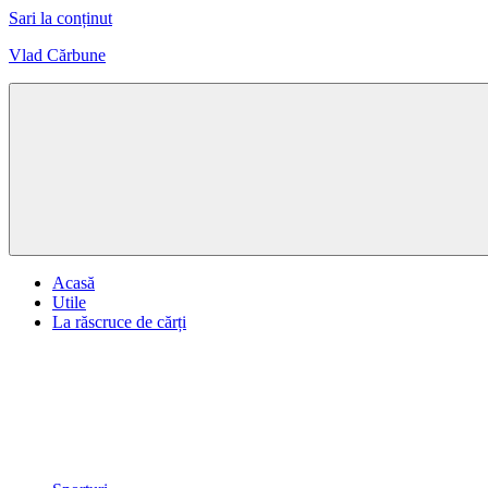
Sari la conținut
Vlad Cărbune
Design,
Sport,
Artă
Acasă
Utile
La răscruce de cărți