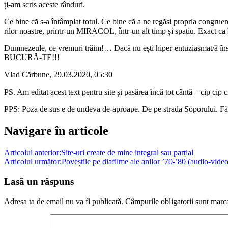
Comentariu
*
Nume
*
Email
*
Site web
Află când scriu ceva nou
Dacă vrei, lasă-mi adresa ta de mail și te anunț când scriu ceva nou
Email*
Caută