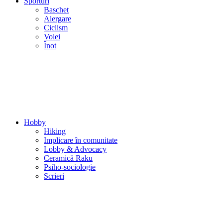
Sporturi
Baschet
Alergare
Ciclism
Volei
Înot
Hobby
Hiking
Implicare în comunitate
Lobby & Advocacy
Ceramică Raku
Psiho-sociologie
Scrieri