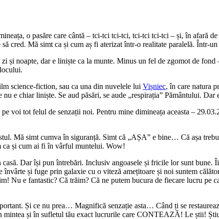
ță cu noi înșine e suficient! De fapt, e o MINUNE! Revenirea liniștii Na
n cărțile lui
Murakami
. Dar acum e pe bune. În viața reală!
ă că încă ți-e frică. Să nu îți fie! E minunat! E fantastic! Moartea e mo
cip cip cip, cip cip cip cip cip. Mai trece câte o mașină, rar, dar schimba
tă acu vreo 2 ani. Tare dragă mi-e poza aceasta. Și îmi pare că se potr
)
ate cu
*